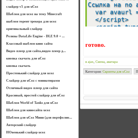
Ссылка на no
слайдер v5 для uCoz
var avaurl =
Шаблон для ucoz на тему Minecraft
</script>
шаблон торент трекера для ucoz
<script type=
оригинальный слайдер
exchange.ucoz
Релизы DataLife Engine - DLE 9.0 + ...
<a href="jav
Классный шаблон кино сайта
готово.
onclick="avat
Видео плеер для сайта,видео плеер д...
кнопка скачать для uCoz
в ajax
,
Смена
,
аватара
кнопка скачать
Категория:
Cкрипты для uCoz
П
Простенький слайдер для ucoz
Слайдер для uCoz с миниатюрами
Отличный видео плеер для сайта
Красивый, простой слайдер для uCoz
Шаблон World of Tanks для uCoz
Шаблон для киносайта ucoz
Шаблон для uCoz Мини (для портфолио...
Авторский слайдер
НОвенький слайдер ucoz