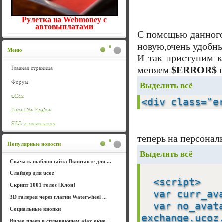
Рулетка на Webmoney с
автовыплатами
С помощью данного 
новую,очень удобны
Меню
И так приступим к
Главная страница
меняем
$ERROR$
Форум
Выделить всё
uCoz
<div class="e
DataLife Engine
SEO оптимизация
теперь на персонал
Популярные новости
Выделить всё
Скачать шаблон сайта Вконтакте для ...
Слайдер для ucoz
<script>
Скрипт 1001 голос [Клон]
var curr_ava
3D галерея через плагин Waterwheel ...
var no_avata
Социальные кнопки
exchange.ucoz
Видео плеер в сплывающем ajax окне ...