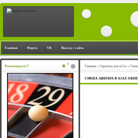
Главная
Форум
VK
Выход с сайта
Рекомендуем!!!
Главная
»
Cкрипты для uCoz
»
Смена
СМЕНА АВАТАРА В AJAX ОКНЕ