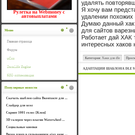
удалять повторяв
Я хочу вам предст
Рулетка на Webmoney с
удалении похожих
автовыплатами
Думаю данный хак 
для сайтов варезн
Меню
Работает дай ХАК 
Главная страница
интересных хаков 
Форум
uCoz
Категория:
Хаки для dle
Просм
DataLife Engine
АДАПТАЦИИ ШАБЛОНА DLE 9.7
SEO оптимизация
Популярные новости
Скачать шаблон сайта Вконтакте для ...
Слайдер для ucoz
Скрипт 1001 голос [Клон]
3D галерея через плагин Waterwheel ...
Социальные кнопки
Видео плеер в сплывающем ajax окне ...