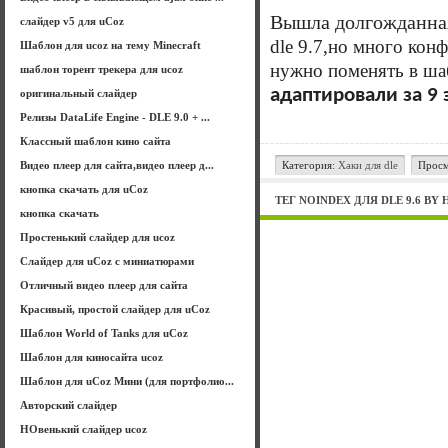
Вышла долгожданна
слайдер v5 для uCoz
dle 9.7,но много кон
Шаблон для ucoz на тему Minecraft
нужно поменять в ша
шаблон торент трекера для ucoz
адаптировали за 9 э
оригинальный слайдер
Релизы DataLife Engine - DLE 9.0 + ...
Классный шаблон кино сайта
Категория:
Хаки для dle
Просм
Видео плеер для сайта,видео плеер д...
кнопка скачать для uCoz
ТЕГ NOINDEX ДЛЯ DLE 9.6 BY
кнопка скачать
Простенький слайдер для ucoz
Слайдер для uCoz с миниатюрами
Отличный видео плеер для сайта
Красивый, простой слайдер для uCoz
Шаблон World of Tanks для uCoz
Шаблон для киносайта ucoz
Шаблон для uCoz Мини (для портфолио...
Авторский слайдер
НОвенький слайдер ucoz