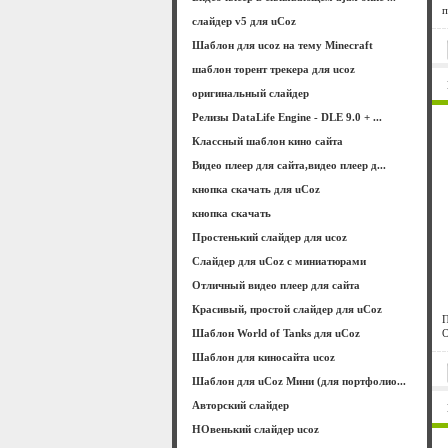
п
слайдер v5 для uCoz
Шаблон для ucoz на тему Minecraft
шаблон торент трекера для ucoz
оригинальный слайдер
Релизы DataLife Engine - DLE 9.0 + ...
Классный шаблон кино сайта
Видео плеер для сайта,видео плеер д...
кнопка скачать для uCoz
кнопка скачать
Простенький слайдер для ucoz
Слайдер для uCoz с миниатюрами
Отличный видео плеер для сайта
Красивый, простой слайдер для uCoz
П
Шаблон World of Tanks для uCoz
О
Шаблон для киносайта ucoz
Шаблон для uCoz Мини (для портфолио...
Авторский слайдер
НОвенький слайдер ucoz