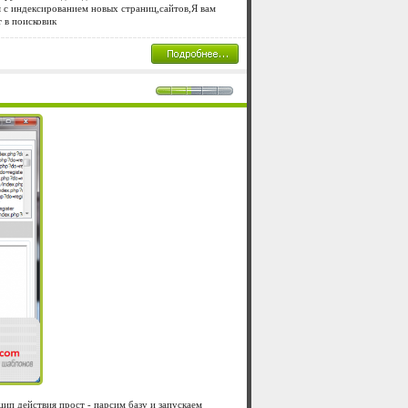
 с индексированием новых страниц,сайтов,Я вам
 в поисковик
ип действия прост - парсим базу и запускаем