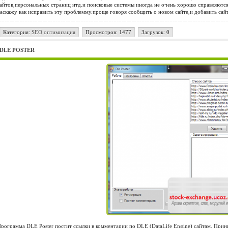
айтов,персональных страниц итд.и поисковые системы иногда не очень хорошо справляются
аскажу как исправить эту проблемму.проще говоря сообщить о новом сайте,и добавить сайт
Категория:
SEO оптимизация
Просмотров: 1477
Загрузок: 0
DLE POSTER
рограмма DLE Poster постит ссылки в комментарии по DLE (DataLife Engine) сайтам. Принц