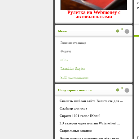
с
р
Рулетка на Webmoney с
автовыплатами
Меню
Главная страница
Форум
uCoz
DataLife Engine
SEO оптимизация
Популярные новости
Скачать шаблон сайта Вконтакте для ...
Слайдер для ucoz
Скрипт 1001 голос [Клон]
3D галерея через плагин Waterwheel ...
Социальные кнопки
П
Видео плеер в сплывающем ajax окне ...