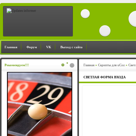
Главная
Форум
VK
Выход с сайта
Рекомендуем!!!
Главная
»
Cкрипты для uCoz
»
Свет
СВЕТЛАЯ ФОРМА ВХОДА