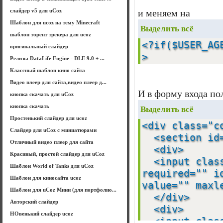
слайдер v5 для uCoz
и меняем на
Шаблон для ucoz на тему Minecraft
Выделить всё
шаблон торент трекера для ucoz
<?if($USER_AG
оригинальный слайдер
>
Релизы DataLife Engine - DLE 9.0 + ...
Классный шаблон кино сайта
Видео плеер для сайта,видео плеер д...
И в форму входа пол
кнопка скачать для uCoz
кнопка скачать
Выделить всё
Простенький слайдер для ucoz
<div class="
Слайдер для uCoz с миниатюрами
<section id
Отличный видео плеер для сайта
<div>
Красивый, простой слайдер для uCoz
<input class=
Шаблон World of Tanks для uCoz
required="" i
Шаблон для киносайта ucoz
value="" max
Шаблон для uCoz Мини (для портфолио...
</div>
Авторский слайдер
<div>
НОвенький слайдер ucoz
<input class=