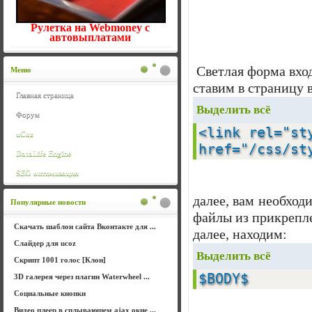
Рулетка на Webmoney с
автовыплатами
Светлая форма вход
Меню
ставим в страницу 
Главная страница
Выделить всё
Форум
<link rel="st
uCoz
href="/css/st
DataLife Engine
SEO оптимизация
далее, вам необходи
Популярные новости
файлы из прикрепле
Скачать шаблон сайта Вконтакте для ...
далее, находим:
Слайдер для ucoz
Выделить всё
Скрипт 1001 голос [Клон]
$BODY$
3D галерея через плагин Waterwheel ...
Социальные кнопки
Видео плеер в сплывающем ajax окне ...