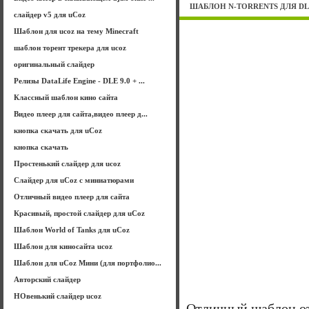
ШАБЛОН N-TORRENTS ДЛЯ DLE
слайдер v5 для uCoz
Шаблон для ucoz на тему Minecraft
шаблон торент трекера для ucoz
оригинальный слайдер
Релизы DataLife Engine - DLE 9.0 + ...
Классный шаблон кино сайта
Видео плеер для сайта,видео плеер д...
кнопка скачать для uCoz
кнопка скачать
Простенький слайдер для ucoz
Слайдер для uCoz с миниатюрами
Отличный видео плеер для сайта
Красивый, простой слайдер для uCoz
Шаблон World of Tanks для uCoz
Шаблон для киносайта ucoz
Шаблон для uCoz Мини (для портфолио...
Авторский слайдер
НОвенький слайдер ucoz
Отличный шаблон от