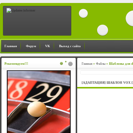
Главная
Форум
VK
Выход с сайта
Рекомендуем!!!
Главная
»
Файлы
» Шаблоны для d
[АДАПТАЦИЯ] ШАБЛОН VOX [D