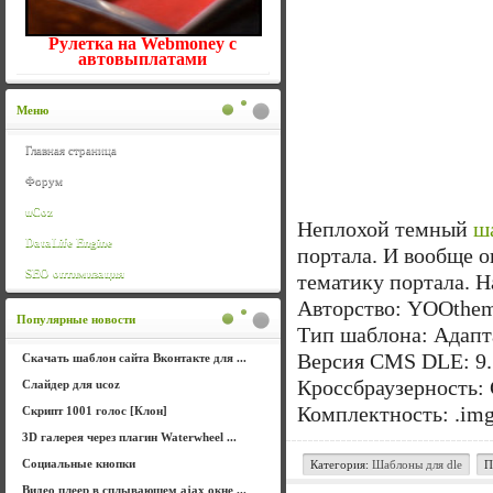
Рулетка на Webmoney с
автовыплатами
Меню
Главная страница
Форум
uCoz
Неплохой темный
ш
DataLife Engine
портала. И вообще о
SEO оптимизация
тематику портала. 
Авторство: YOOthe
Популярные новости
Тип шаблона: Адапт
Версия CMS DLE: 9.
Скачать шаблон сайта Вконтакте для ...
Кроссбраузерность: C
Слайдер для ucoz
Комплектность: .img, .
Скрипт 1001 голос [Клон]
3D галерея через плагин Waterwheel ...
Социальные кнопки
Категория:
Шаблоны для dle
П
Видео плеер в сплывающем ajax окне ...