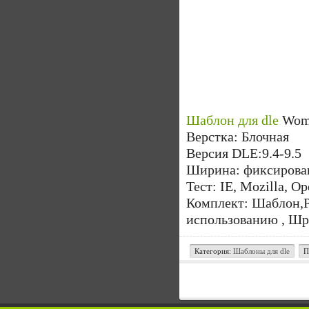
Шаблон для dle
Woma
Верстка: Блочная
Версия DLE:9.4-9.5
Ширина: фиксирован
Тест: IE, Mozilla, O
Комплект: Шаблон,PS
использованию , Шр
Категория:
Шаблоны для dle
П