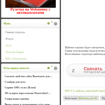
Рулетка на Webmoney с
автовыплатами
Меню
Главная страница
Форум
uCoz
Шаблон хорошо будет смотреться д
Самые используемые модули встро
DataLife Engine
Качественное структура шаблона,к
SEO оптимизация
Скачать
Популярные новости
Z
ГОРОДСКОЙ ША
Скачать шаблон сайта Вконтакте для ...
Слайдер для ucoz
Скрипт 1001 голос [Клон]
DLE 9.5
,
шаблон
,
новостной порта
3D галерея через плагин Waterwheel ...
Категория:
Шаблоны для dle
Пр
Социальные кнопки
Видео плеер в сплывающем ajax окне ...