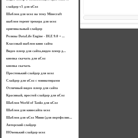
слайдер v5 для uCoz
Шаблон для ucoz на тему Minecraft
шаблон торент трекера для ucoz
оригинальный слайдер
Релизы DataLife Engine - DLE 9.0 + ...
Классный шаблон кино сайта
Видео плеер для сайта,видео плеер д...
кнопка скачать для uCoz
кнопка скачать
Простенький слайдер для ucoz
Слайдер для uCoz с миниатюрами
Отличный видео плеер для сайта
Красивый, простой слайдер для uCoz
Шаблон World of Tanks для uCoz
Шаблон для киносайта ucoz
Шаблон для uCoz Мини (для портфолио...
Авторский слайдер
НОвенький слайдер ucoz