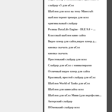
слайдер v5 для uCoz
Шаблон для ucoz на тему Minecraft
шаблон торент трекера для ucoz
оригинальный слайдер
Релизы DataLife Engine - DLE 9.0 + ...
Классный шаблон кино сайта
Видео плеер для сайта,видео плеер д...
кнопка скачать для uCoz
кнопка скачать
Простенький слайдер для ucoz
Слайдер для uCoz с миниатюрами
Отличный видео плеер для сайта
Красивый, простой слайдер для uCoz
Шаблон World of Tanks для uCoz
Шаблон для киносайта ucoz
Шаблон для uCoz Мини (для портфолио...
Авторский слайдер
НОвенький слайдер ucoz