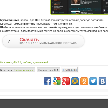
Музыкальный
шаблон
для
DLE
9
.
7
,
шаблон
смотрится
отлично
,
советую
поставить
.
Цветовая
гамма
в
шаблоне
преобладает
темные
оттенки
.
Шаблон
можно
использовать
как
для
онлайн
музыку
,
так
и
для
различных
альбомов
По
структуре
он
весь
простенький
так
что
не
должно
составить
труда
для
полного
пол
Скачать
Z
ШАБЛОН ДЛЯ МУЗЫКАЛЬНОГО ПОРТАЛА
бесплатно
,
dle 9.7
,
шаблон
,
музыкальный
Категория:
Шаблоны для dle
Просмотров: 868