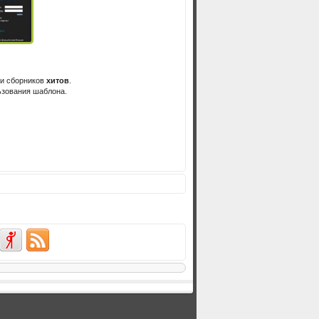
и
сборников
хитов
.
ьзования
шаблона
.