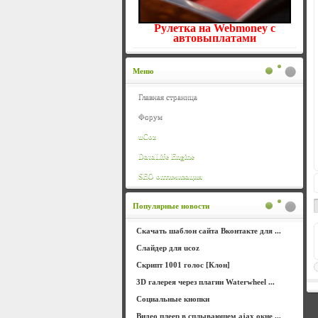
Рулетка на Webmoney с
автовыплатами
Меню
Главная страница
Форум
uCoz
DataLife Engine
SEO оптимизация
Популярные новости
Скачать шаблон сайта Вконтакте для ...
Слайдер для ucoz
Скрипт 1001 голос [Клон]
3D галерея через плагин Waterwheel ...
Социальные кнопки
Видео плеер в сплывающем ajax окне ...