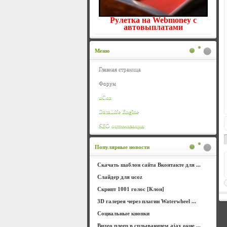
Рулетка на Webmoney с
автовыплатами
Меню
Главная страница
Форум
uCoz
DataLife Engine
SEO оптимизация
Популярные новости
Скачать шаблон сайта Вконтакте для ...
Слайдер для ucoz
Скрипт 1001 голос [Клон]
3D галерея через плагин Waterwheel ...
Социальные кнопки
Видео плеер в сплывающем ajax окне ...