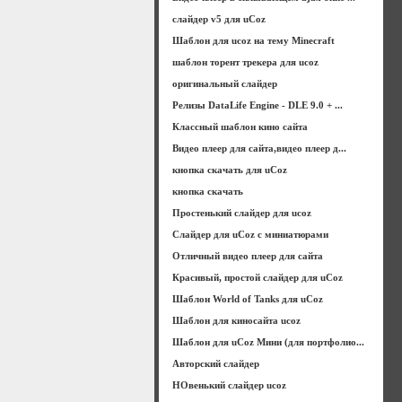
слайдер v5 для uCoz
Шаблон для ucoz на тему Minecraft
шаблон торент трекера для ucoz
оригинальный слайдер
Релизы DataLife Engine - DLE 9.0 + ...
Классный шаблон кино сайта
Видео плеер для сайта,видео плеер д...
кнопка скачать для uCoz
кнопка скачать
Простенький слайдер для ucoz
Слайдер для uCoz с миниатюрами
Отличный видео плеер для сайта
Красивый, простой слайдер для uCoz
Шаблон World of Tanks для uCoz
Шаблон для киносайта ucoz
Шаблон для uCoz Мини (для портфолио...
Авторский слайдер
НОвенький слайдер ucoz