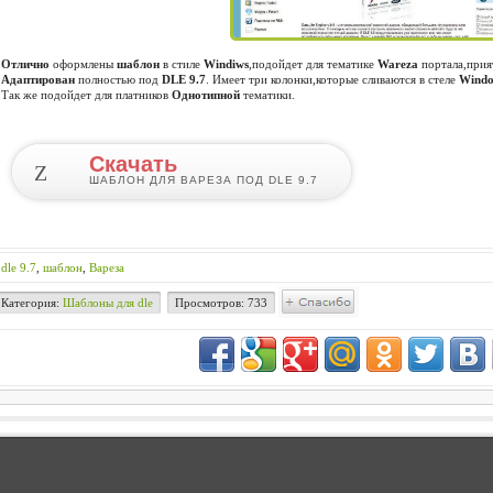
Отлично
оформлены
шаблон
в стиле
Windiws
,подойдет для тематике
Wareza
портала,прия
Адаптирован
полностью под
DLE 9.7
. Имеет три колонки,которые сливаются в стеле
Wind
Так же подойдет для платников
Однотипной
тематики.
Скачать
Z
ШАБЛОН ДЛЯ ВАРЕЗА ПОД DLE 9.7
dle 9.7
,
шаблон
,
Вареза
Категория:
Шаблоны для dle
Просмотров: 733