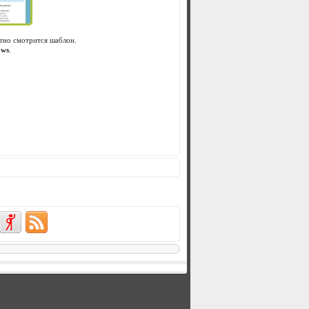
тно смотрится шаблон.
ows
.