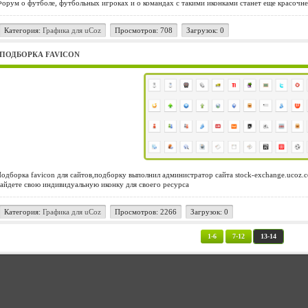
орум о футболе, футбольных игроках и о командах с такими иконками станет еще красочне
Категория:
Графика для uCoz
Просмотров: 708
Загрузок: 0
ПОДБОРКА FAVICON
одборка favicon для сайтов,подборку выполнил администратор сайта stock-exchange.ucoz.
айдете свою индивидуальную иконку для своего ресурса
Категория:
Графика для uCoz
Просмотров: 2266
Загрузок: 0
1-6
7-12
13-14