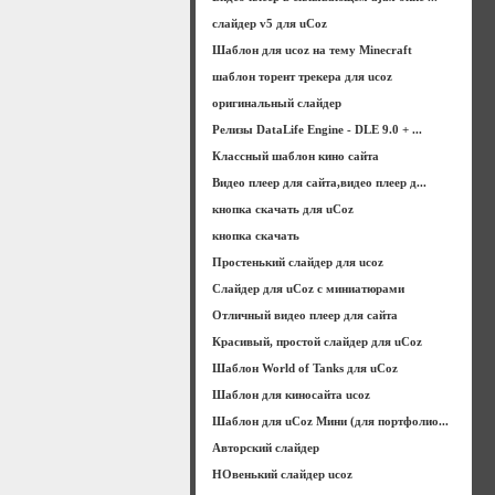
слайдер v5 для uCoz
Шаблон для ucoz на тему Minecraft
шаблон торент трекера для ucoz
оригинальный слайдер
Релизы DataLife Engine - DLE 9.0 + ...
Классный шаблон кино сайта
Видео плеер для сайта,видео плеер д...
кнопка скачать для uCoz
кнопка скачать
Простенький слайдер для ucoz
Слайдер для uCoz с миниатюрами
Отличный видео плеер для сайта
Красивый, простой слайдер для uCoz
Шаблон World of Tanks для uCoz
Шаблон для киносайта ucoz
Шаблон для uCoz Мини (для портфолио...
Авторский слайдер
НОвенький слайдер ucoz