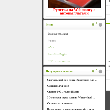
Ф
Рулетка на Webmoney с
автовыплатами
Меню
Главная страница
Форум
uCoz
DataLife Engine
SEO оптимизация
П
н
Популярные новости
Скачать шаблон сайта Вконтакте для ...
Слайдер для ucoz
Скрипт 1001 голос [Клон]
3D галерея через плагин Waterwheel ...
Социальные кнопки
Видео плеер в сплывающем ajax окне ...