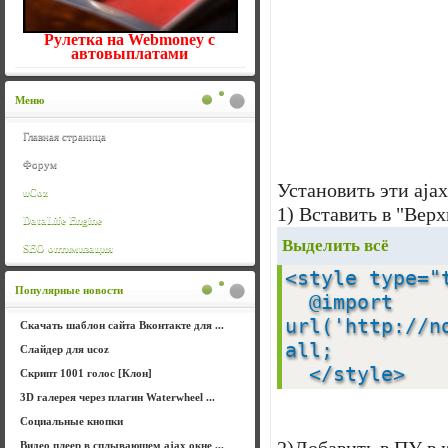
Рулетка на Webmoney с
автовыплатами
Меню
Главная страница
Форум
Установить эти aja
uCoz
1) Вставить в "Верх
DataLife Engine
Выделить всё
SEO оптимизация
<style type=
Популярные новости
@import
url('http://n
Скачать шаблон сайта Вконтакте для ...
all;
Слайдер для ucoz
</style>
Скрипт 1001 голос [Клон]
3D галерея через плагин Waterwheel ...
Социальные кнопки
Видео плеер в сплывающем ajax окне ...