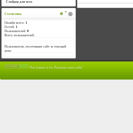
repeat-y 0 0 
Слайдер для ucoz
!important;z
.xw-
Статистика
mr{background
Онлайн всего:
1
Гостей:
1
repeat-y 100%
Пользователей:
0
!important;z
Всего пользователей:
.xw-plain .
Пользователи, посетившие сайт за текущий
mc{background
день:
#ffffff repea
!important;ma
This feature is for Premium users only!
family:tahoma
serif;backgro
!important;
.xw-
bl{background
no-repeat 0 1
!important;z
.xw-
br{background