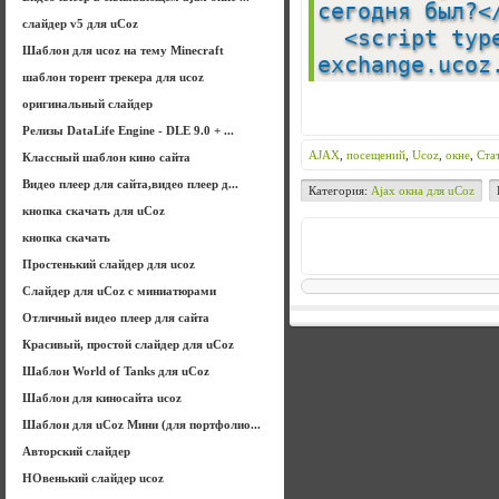
сегодня был?
слайдер v5 для uCoz
<script type=
Шаблон для ucoz на тему Minecraft
exchange.ucoz
шаблон торент трекера для ucoz
оригинальный слайдер
Релизы DataLife Engine - DLE 9.0 + ...
AJAX
,
посещений
,
Ucoz
,
окне
,
Ста
Классный шаблон кино сайта
Видео плеер для сайта,видео плеер д...
Категория:
Ajax окна для uCoz
кнопка скачать для uCoz
кнопка скачать
Простенький слайдер для ucoz
Слайдер для uCoz с миниатюрами
Отличный видео плеер для сайта
Красивый, простой слайдер для uCoz
Шаблон World of Tanks для uCoz
Шаблон для киносайта ucoz
Шаблон для uCoz Мини (для портфолио...
Авторский слайдер
НОвенький слайдер ucoz