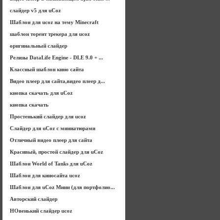
слайдер v5 для uCoz
Шаблон для ucoz на тему Minecraft
шаблон торент трекера для ucoz
оригинальный слайдер
Релизы DataLife Engine - DLE 9.0 + ...
Классный шаблон кино сайта
Видео плеер для сайта,видео плеер д...
кнопка скачать для uCoz
кнопка скачать
Простенький слайдер для ucoz
Слайдер для uCoz с миниатюрами
Отличный видео плеер для сайта
Красивый, простой слайдер для uCoz
Шаблон World of Tanks для uCoz
Шаблон для киносайта ucoz
Шаблон для uCoz Мини (для портфолио...
Авторский слайдер
НОвенький слайдер ucoz