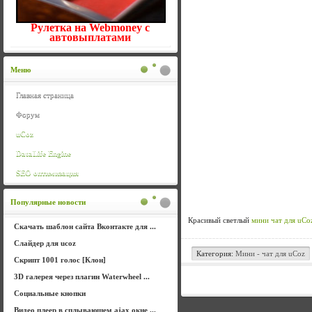
Рулетка на Webmoney с
автовыплатами
Меню
Главная страница
Форум
uCoz
DataLife Engine
SEO оптимизация
Популярные новости
Красивый светлый
мини чат для uCo
Скачать шаблон сайта Вконтакте для ...
Слайдер для ucoz
Категория:
Мини - чат для uCoz
Скрипт 1001 голос [Клон]
3D галерея через плагин Waterwheel ...
Социальные кнопки
Видео плеер в сплывающем ajax окне ...