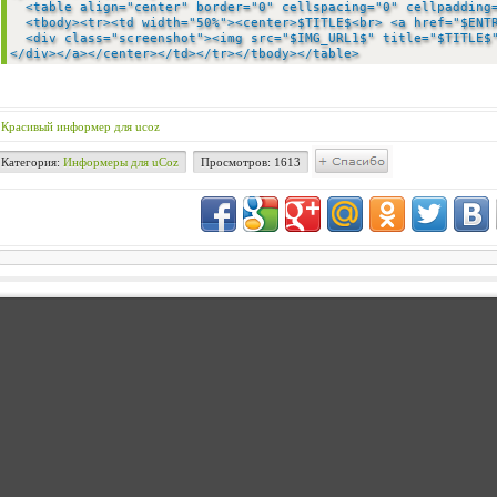
<table align="center" border="0" cellspacing="0" cellpaddin
<tbody><tr><td width="50%"><center>$TITLE$<br> <a href="$EN
<div class="screenshot"><img src="$IMG_URL1$" title="$TITLE$"
</div></a></center></td></tr></tbody></table>
Красивый информер для ucoz
Категория:
Информеры для uCoz
Просмотров: 1613