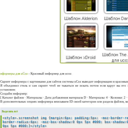
нформеры для uCoz
- Красивый информер для ucoz
Скрипт информера с картинками для сайтов системы uCoz выводит информацию в красивых
Я объединил стиль и сам скрипт чтоб не тыкаться не искать потом если вдруг вы его 
установим:
Создайм информер:
[ Каталог файлов · Материалы · Дата добавления материала D · Материалы: 4 · Колонки: 2 ·
В дополнительных опциях информера вписываем ID своей категории или раздела файлов, кот
Выделить всё
<style>.screenshot img {margin:6px; padding:5px; -moz-border-r
border-radius:6px; -moz-box-shadow:0 0px 5px #000; box-shadow:
0px 5px #000;}</style>