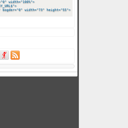
g="0" width="100%">
TRY_URL$">
 bogder="0" width="73" height="55">