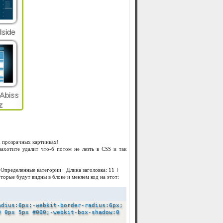
 прозрачных картинках!
захотите удалит что-б потом не лезть в CSS и так
 Определенные категории · Длина заголовка: 11 ]
орые будут видны в блоке и меняем код на этот:
adius:6px;-webkit-border-radius:6px;
0 0px 5px #000;-webkit-box-shadow:0