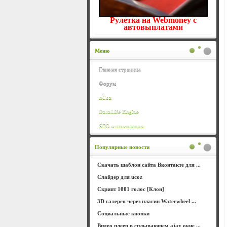
Рулетка на Webmoney с
автовыплатами
Меню
Главная страница
Форум
uCoz
DataLife Engine
SEO оптимизация
Популярные новости
Скачать шаблон сайта Вконтакте для ...
Слайдер для ucoz
Скрипт 1001 голос [Клон]
3D галерея через плагин Waterwheel ...
Социальные кнопки
Видео плеер в сплывающем ajax окне ...