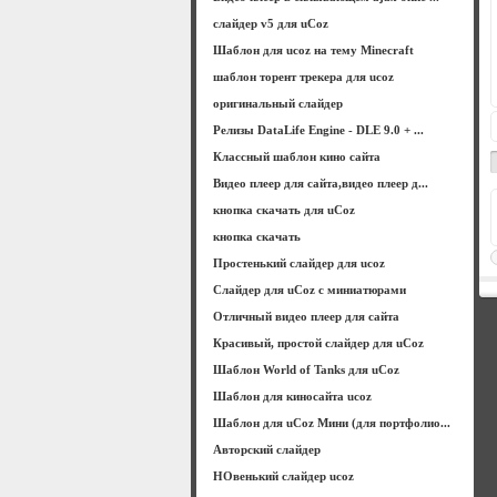
слайдер v5 для uCoz
Шаблон для ucoz на тему Minecraft
шаблон торент трекера для ucoz
оригинальный слайдер
Релизы DataLife Engine - DLE 9.0 + ...
Классный шаблон кино сайта
Видео плеер для сайта,видео плеер д...
кнопка скачать для uCoz
кнопка скачать
Простенький слайдер для ucoz
Слайдер для uCoz с миниатюрами
Отличный видео плеер для сайта
Красивый, простой слайдер для uCoz
Шаблон World of Tanks для uCoz
Шаблон для киносайта ucoz
Шаблон для uCoz Мини (для портфолио...
Авторский слайдер
НОвенький слайдер ucoz