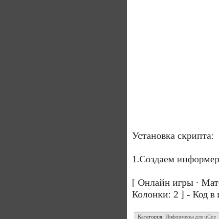
Установка скрипта:
1.Создаем информер
[ Онлайн игры · Мат
Колонки: 2 ] - Код 
Категория:
Информеры для uCoz