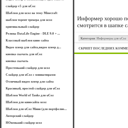
слайдер v5 для uCoz
Шаблон для ucoz на тему Minecraft
Информер хорошо по
шаблон торент трекера для ucoz
смотрится в шапке с
оригинальный слайдер
Релизы DataLife Engine - DLE 9.0 + ...
Категория:
Информеры для uCoz
Классный шаблон кино сайта
Видео плеер для сайта,видео плеер д...
СКРИПТ ПОСЛЕДНИХ КОММЕ
кнопка скачать для uCoz
кнопка скачать
Простенький слайдер для ucoz
Слайдер для uCoz с миниатюрами
Отличный видео плеер для сайта
Красивый, простой слайдер для uCoz
Шаблон World of Tanks для uCoz
Шаблон для киносайта ucoz
Шаблон для uCoz Мини (для портфолио...
Авторский слайдер
НОвенький слайдер ucoz