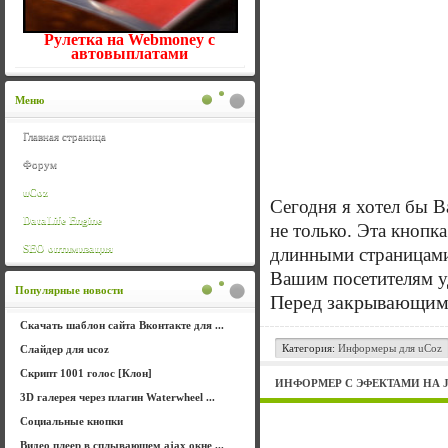
Рулетка на Webmoney с
автовыплатами
Меню
Главная страница
Форум
uCoz
Сегодня я хотел бы Ва
DataLife Engine
не только. Эта кнопк
SEO оптимизация
длинными страницами
Вашим посетителям у
Популярные новости
Перед закрывающимс
Скачать шаблон сайта Вконтакте для ...
Категория:
Информеры для uCoz
Слайдер для ucoz
Скрипт 1001 голос [Клон]
ИНФОРМЕР С ЭФЕКТАМИ НА 
3D галерея через плагин Waterwheel ...
Социальные кнопки
Видео плеер в сплывающем ajax окне ...